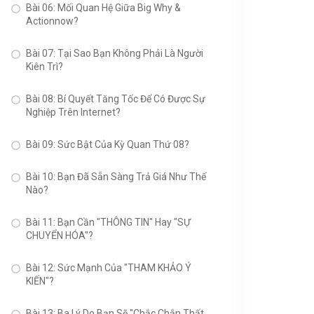
Bài 06: Mối Quan Hệ Giữa Big Why &
Actionnow?
Bài 07: Tại Sao Bạn Không Phải Là Người
Kiên Trì?
Bài 08: Bí Quyết Tăng Tốc Để Có Được Sự
Nghiệp Trên Internet?
Bài 09: Sức Bật Của Kỳ Quan Thứ 08?
Bài 10: Bạn Đã Sẵn Sàng Trả Giá Như Thế
Nào?
Bài 11: Bạn Cần "THÔNG TIN" Hay "SỰ
CHUYỂN HÓA"?
Bài 12: Sức Mạnh Của "THAM KHẢO Ý
KIẾN"?
Bài 13: Ba Lý Do Bạn Sẽ "Chắc Chắn Thất