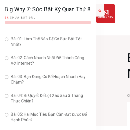
Big Why 7: Sức Bật Kỳ Quan Thứ 8
0%
CHƯA BẮT ĐẦU
Bài 01: Làm Thế Nào Để Có Sức Bật Tốt
Nhất?
Bài 02: Cách Nhanh Nhất Để Thành Công
Với Internet?
Bài 03: Bạn Đang Có Kế Hoạch Nhanh Hay
Chậm?
Bài 04: Bí Quyết Để Lột Xác Sau 3 Tháng
K
Thực Chiến?
Bài 05: Hai Mục Tiêu Bạn Cần Đạt Được Để
Hạnh Phúc?