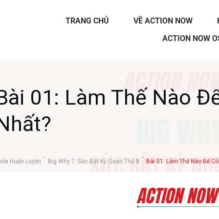
TRANG CHỦ
VỀ ACTION NOW
ACTION NOW O
Bài 01: Làm Thế Nào Để
Nhất?
hóa Huấn Luyện
Big Why 7: Sức Bật Kỳ Quan Thứ 8
Bài 01: Làm Thế Nào Để Có