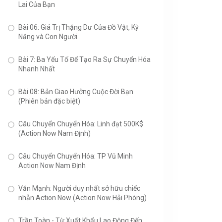
Lai Của Bạn
Bài 06: Giá Trị Thặng Dư Của Đồ Vật, Kỹ
Năng và Con Người
Bài 7: Ba Yếu Tố Để Tạo Ra Sự Chuyển Hóa
Nhanh Nhất
Bài 08: Bản Giao Hưởng Cuộc Đời Bạn
(Phiên bản đặc biệt)
Câu Chuyển Chuyển Hóa: Linh đạt 500K$
(Action Now Nam Định)
Câu Chuyển Chuyển Hóa: TP Vũ Minh
Action Now Nam Định
Văn Mạnh: Người duy nhất sở hữu chiếc
nhẫn Action Now (Action Now Hải Phòng)
Trần Toàn - Từ Xuất Khẩu Lao Động Đến