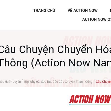
TRANG CHỦ
VỀ ACTION NOW
ACTION NOW O
Câu Chuyện Chuyển Hóa
Thông (Action Now Na
hóa Huấn Luyện
Big Why 02: Sức Bật Các Câu Chuyện Thành Công
Câu Chuyện