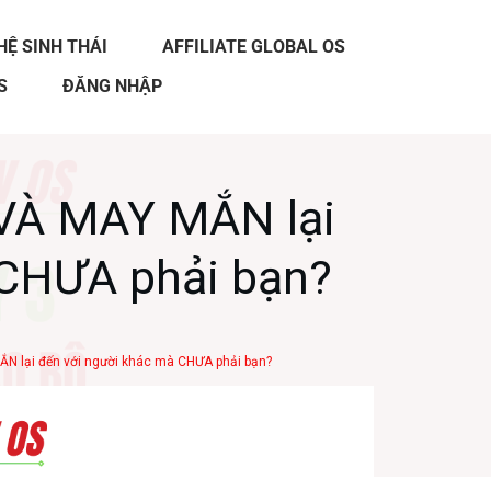
HỆ SINH THÁI
AFFILIATE GLOBAL OS
S
ĐĂNG NHẬP
 VÀ MAY MẮN lại
 CHƯA phải bạn?
ẮN lại đến với người khác mà CHƯA phải bạn?