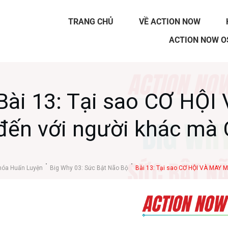
TRANG CHỦ
VỀ ACTION NOW
ACTION NOW O
Bài 13: Tại sao CƠ HỘI
đến với người khác mà
hóa Huấn Luyện
Big Why 03: Sức Bật Não Bộ
Bài 13: Tại sao CƠ HỘI VÀ MAY M