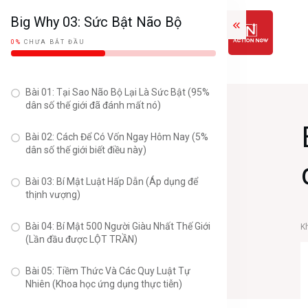
Big Why 03: Sức Bật Não Bộ
0%
CHƯA BẮT ĐẦU
Bài 01: Tại Sao Não Bộ Lại Là Sức Bật (95%
dân số thế giới đã đánh mất nó)
Bài 02: Cách Để Có Vốn Ngay Hôm Nay (5%
dân số thế giới biết điều này)
Bài 03: Bí Mật Luật Hấp Dẫn (Áp dụng để
thịnh vượng)
Bài 04: Bí Mật 500 Người Giàu Nhất Thế Giới
K
(Lần đầu được LỘT TRẦN)
Bài 05: Tiềm Thức Và Các Quy Luật Tự
Nhiên (Khoa học ứng dụng thực tiễn)